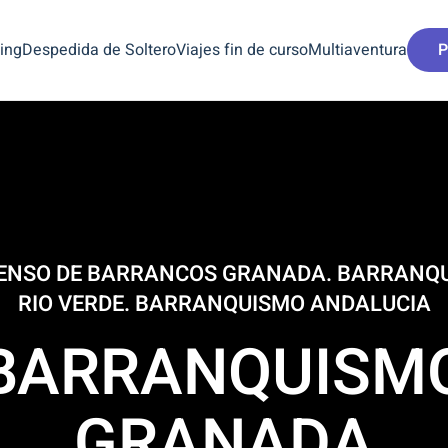
ing
Despedida de Soltero
Viajes fin de curso
Multiaventura
P
BARRANQUISMO EN GRANA
GR
BARRA
RIO