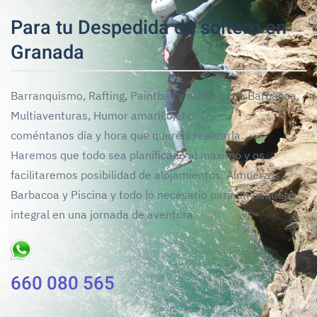
Para tu Despedida de soltero en
Granada
Barranquismo, Rafting, Paintball y Karting con Barbacoa,
Multiaventuras, Humor amarillo,etc.
coméntanos día y hora que queréis realizarla.
Haremos que todo sea planificado al máximo y os
facilitaremos posibilidad de alojamientos, Almuerzos,
Barbacoa y Piscina y todo lo necesario para un paquete
integral en una jornada de aventura.
660 080 565