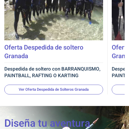
Oferta Despedida de soltero
Ofert
Granada
Grana
Despedida de soltero con BARRANQUISMO,
Despedi
PAINTBALL, RAFTING O KARTING
PAINTBA
Ver Oferta Despedida de Solteros Granada
Diseña tu aventura