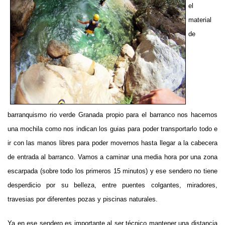
el
material
de
barranquismo rio verde Granada
propio para el barranco nos hacemos
una mochila como nos indican los guias para poder transportarlo todo e
ir con las manos libres para poder movernos hasta llegar a la cabecera
de entrada al barranco. Vamos a caminar una media hora por una zona
escarpada (sobre todo los primeros 15 minutos) y ese sendero no tiene
desperdicio por su belleza, entre puentes colgantes, miradores,
travesias por diferentes pozas y piscinas naturales.
Ya en ese sendero es importante al ser técnico mantener una distancia