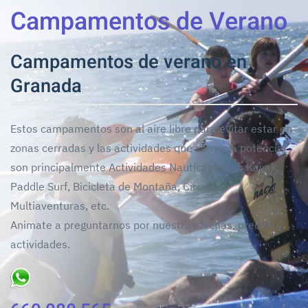
Campamentos de Verano
Campamentos de verano en
Granada
Estos campamentos son al aire libre para evitar estar en
zonas cerradas y las actividades que vamos a potenciar
son principalmente Actividades Nauticas como Kayak,
Paddle Surf, Bicicleta de Montaña, Circuitos
Multiaventuras, etc.
Animate a preguntarnos por nuestras fechas, precios y
actividades.