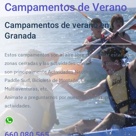
Campamentos de Verano
Campamentos de verano en
Granada
Estos campamentos son al aire libre para evitar estar en
zonas cerradas y las actividades que vamos a potenciar
son principalmente Actividades Nauticas como Kayak,
Paddle Surf, Bicicleta de Montaña, Circuitos
Multiaventuras, etc.
Animate a preguntarnos por nuestras fechas, precios y
actividades.
660 080 565