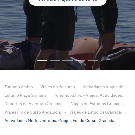
Viajes Fin de Curso
Viajes fin de Curso Granada
Viajes Fin de Curso Malaga
Viaje fin de curso a Ca
Viajes Fin de cu
Turismo Activo
Viajes fin de curso
Actividades Viajes de
Estudio Playa Granada
Turismo Activo - Viajes, Actividades,
Deportes de Aventura Granada.
Viajes de Estudios Granada,
Viajes Fin de Curso Andalucia.
Viajes de Estudios Granada.
Actividades Multiaventuras.- Viajes Fin de Curso, Granada.