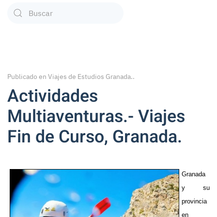
Type 2 or more characters for results.
Publicado en
Viajes de Estudios Granada.
.
Actividades
Multiaventuras.- Viajes
Fin de Curso, Granada.
Granada
y su
provincia
en