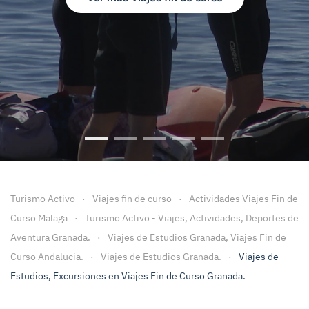
Viajes Fin de Curso
Viajes fin de Curso Granada
Viajes Fin de Curso Malaga
Viaje fin de curso a Ca
Viajes Fin de cu
Turismo Activo
Viajes fin de curso
Actividades Viajes Fin de
Curso Malaga
Turismo Activo - Viajes, Actividades, Deportes de
Aventura Granada.
Viajes de Estudios Granada, Viajes Fin de
Curso Andalucia.
Viajes de Estudios Granada.
Viajes de
Estudios, Excursiones en Viajes Fin de Curso Granada.