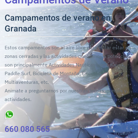
Campamentos de verano en
Granada
Estos campamentos son al aire libre para evitar estar en
zonas cerradas y las actividades que vamos a potenciar
son principalmente Actividades Nauticas como Kayak,
Paddle Surf, Bicicleta de Montaña, Circuitos
Multiaventuras, etc.
Animate a preguntarnos por nuestras fechas, precios y
actividades.
660 080 565