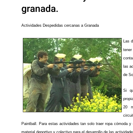
granada.
Actividades Despedidas cercanas a Granada
Las d
tener
conta
las a
de So
Si q
propi
20 mi
circu
Paintball. Para estas actividades tan solo traer ropa cómoda y 
material deportivo y colectivo para el desarrollo de las actividade