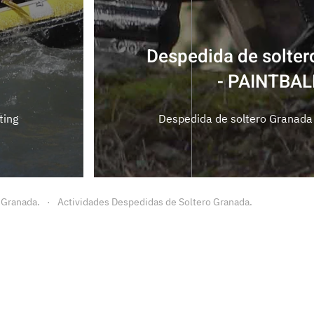
nada
Despedida de solter
- PUENTIN
ball
Despedidas de soltero Granada
 Granada.
Actividades Despedidas de Soltero Granada.