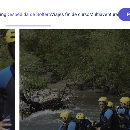
ing
Despedida de Soltero
Viajes fin de curso
Multiaventura
P