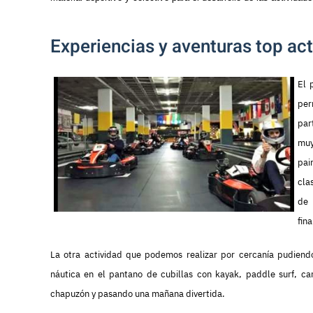
Experiencias y aventuras top ac
El 
per
par
muy
pai
cla
de 
fina
La otra actividad que podemos realizar por cercanía pudiendo
náutica en el pantano de cubillas con kayak, paddle surf, 
chapuzón y pasando una mañana divertida.