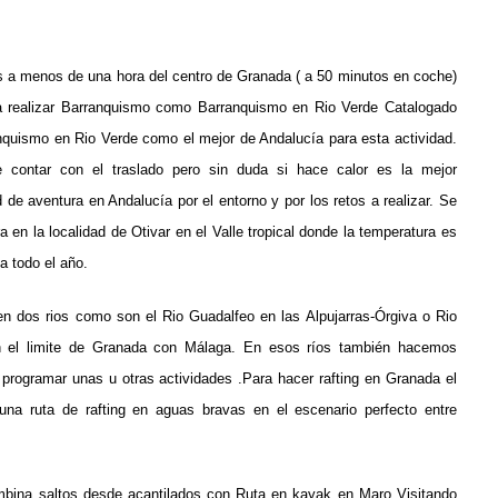
a menos de una hora del centro de Granada ( a 50 minutos en coche)
ra realizar Barranquismo como
Barranquismo en Rio Verde
Catalogado
nquismo en Rio Verde como el mejor de Andalucía para esta actividad.
 contar con el traslado pero sin duda si hace calor es la mejor
d de aventura en Andalucía por el entorno y por los retos a realizar. Se
a en la localidad de Otivar en el Valle tropical donde la temperatura es
ca todo el año.
en dos rios como son el Rio Guadalfeo en las Alpujarras-Órgiva o Rio
n el limite de Granada con Málaga. En esos ríos también hacemos
programar unas u otras actividades .Para hacer rafting en Granada el
na ruta de rafting en aguas bravas en el escenario perfecto entre
mbina saltos desde acantilados con
Ruta en kayak en Maro
Visitando