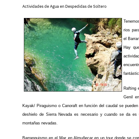
Actividades de Agua en Despedidas de Soltero
Tenemos 
rios pa
el Barra
Hay que
activida
encuentr
fantásti
Rafting 
Genil e
Kayak/ Piraguismo o Canoraft en función del caudal se pueden 
deshielo de Sierra Nevada es necesario y cuando se da es u
montañas nevadas.
Barranquismo en el Mar en Almuñecar en un tour donde se co