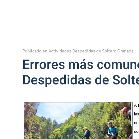
Type 2 or more characters for results.
Publicado en
Actividades Despedidas de Soltero Granada.
.
Errores más comune
Despedidas de Solt
A 
la
co
so