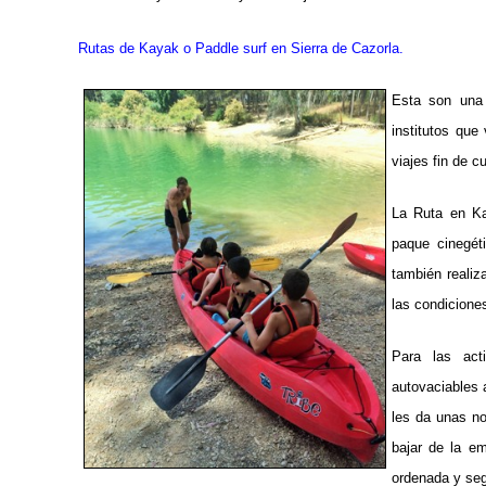
Rutas de Kayak o Paddle surf en Sierra de Cazorla.
Esta son una 
institutos que
viajes fin de c
La Ruta en Ka
paque cinegét
también reali
las condiciones
Para las act
autovaciables 
les da unas no
bajar de la e
ordenada y seg