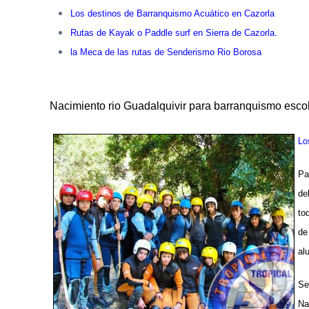
Los destinos de Barranquismo Acuático en Cazorla
Rutas de Kayak o Paddle surf en Sierra de Cazorla.
la Meca de las rutas de Senderismo Rio Borosa
Nacimiento rio Guadalquivir para barranquismo esco
Lo
Pa
de
to
de
al
Se
Na