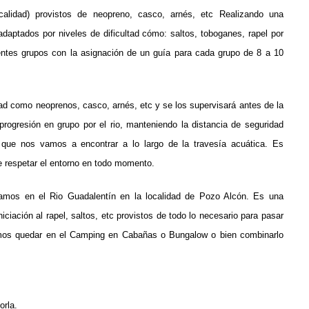
ocalidad) provistos de neopreno, casco, arnés, etc
Realizando una
 adaptados por niveles de dificultad cómo: saltos, toboganes, rapel por
ntes grupos con la asignación de un guía para cada grupo de 8 a 10
idad como neoprenos, casco, arnés, etc y se los supervisará antes de la
rogresión en grupo por el rio, manteniendo la distancia de seguridad
 que nos vamos a encontrar a lo largo de la travesía acuática. Es
 respetar el entorno en todo momento.
zamos en el Rio Guadalentín en la localidad de Pozo Alcón.
Es una
iniciación al rapel, saltos, etc provistos de todo lo necesario para pasar
os quedar en el Camping en Cabañas o Bungalow o bien combinarlo
orla.