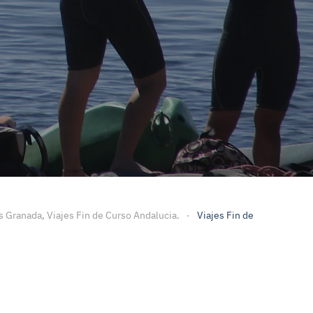
zorla
rso Andalucia
s Granada, Viajes Fin de Curso Andalucia.
Viajes Fin de