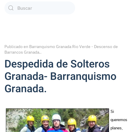
Type 2 or more characters for results.
Publicado en
Barranquismo Granada Rio Verde - Descenso de
Barrancos Granada.
.
Despedida de Solteros
Granada- Barranquismo
Granada.
Si
queremos
planes,