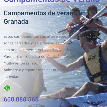
Campamentos de verano en
Granada
Estos campamentos son al aire libre para evitar estar en
zonas cerradas y las actividades que vamos a potenciar
son principalmente Actividades Nauticas como Kayak,
Paddle Surf, Bicicleta de Montaña, Circuitos
Multiaventuras, etc.
Animate a preguntarnos por nuestras fechas, precios y
actividades.
660 080 565