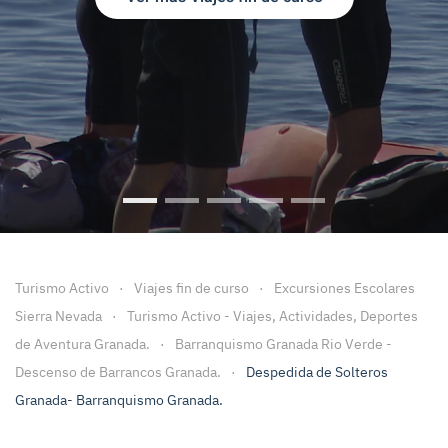
Viajes Fin de Curso
Viajes fin de Curso Granada
Viajes Fin de Curso Malaga
Viaje fin de curso a Ca
Viajes Fin de cu
Turismo Activo
Viajes fin de curso
Excursiones Escolares
Sierra Nevada
Turismo Activo - Viajes, Actividades, Deportes
de Aventura Granada.
Barranquismo Granada Rio Verde -
Descenso de Barrancos Granada.
Despedida de Solteros
Granada- Barranquismo Granada.