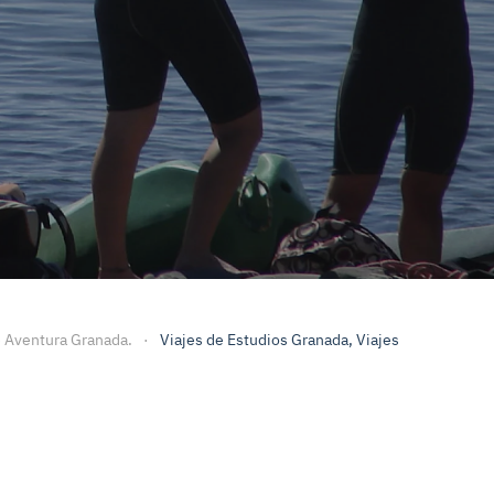
zorla
rso Andalucia
e Aventura Granada.
Viajes de Estudios Granada, Viajes