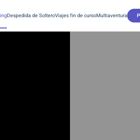
ing
Despedida de Soltero
Viajes fin de curso
Multiaventura
P
 MEJORES OFERTAS Y PACKS RAFTING GRA
ERTAS RAFTI