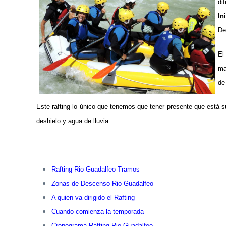
di
In
De
El
ma
de
Este rafting lo único que tenemos que tener presente que está 
deshielo y agua de lluvia.
Rafting Rio Guadalfeo Tramos
Zonas de Descenso Rio Guadalfeo
A quien va dirigido el Rafting
Cuando comienza la temporada
Cronograma Rafting Rio Guadalfeo.