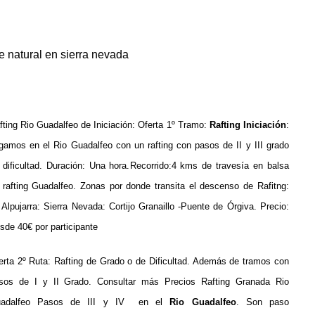
e natural en sierra nevada
fting Rio Guadalfeo de Iniciación:
Oferta 1º Tramo:
Rafting Iniciación
:
gamos en el Rio Guadalfeo con un rafting con pasos de II y III grado
 dificultad.
Duración: Una hora.
Recorrido:4 kms de travesía en balsa
 rafting Guadalfeo.
Zonas por donde transita el descenso de Rafitng:
 Alpujarra: Sierra Nevada: Cortijo Granaillo -Puente de Órgiva. P
recio:
sde 40€ por participante
erta 2º Ruta: Rafting de Grado o de Dificultad.
Además de tramos con
sos de I y II Grado. Consultar más
Precios Rafting Granada Rio
adalfeo
Pasos de III y IV en el
Rio Guadalfeo
. Son paso