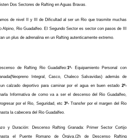
isten Dos Sectores de Rafting en Aguas Bravas.
amos de nivel II y III de Dificultad al ser un Rio que trasmite muchas
o Alpino, Rio Guadalfeo.
El Segundo Sector es sector con pasos de III
eran un plus de adrenalina en un Rafting autenticamente extremo.
Descenso de Rafting Rio Guadalfeo:
1º-
Equipamiento Personal con
ranada(Neopreno Integral, Casco, Chaleco Salvavidas)
además de
un calzado deportivo para caminar por el agua en buen estado
2º-
Charla Informativa de como va a ser el descenso del Rio Guadalfeo,
rogresar por el Rio, Seguridad, etc
3º-
Transfer por el margen del Rio
hasta la cabecera del Rio Guadalfeo.
o y Duración: Descenso Rafting Granada: Primer Sector Cortijo
 hasta el Puente Romano de Órgiva.(2h de Descenso Rafting