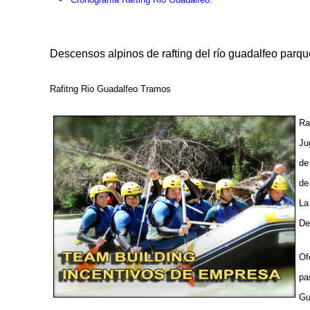
Descensos alpinos de rafting del río guadalfeo parqu
Rafitng Rio Guadalfeo Tramos
Ra
Ju
de
de
La
De
Of
pa
Gu