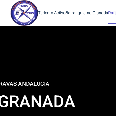
Turismo Activo
Barranquismo Granada
Raft
LAS
OF